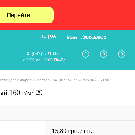
Перейти
RU
|
UA
Вход
Регистрация
+38 (067)1231040
0
0
0
с 9:00 до 18:00 Пн-Вс
артон для акварели и пастели А4 Tiziano Серый темный 160 г/м² 29
й 160 г/м² 29
15,80 грн.
/ шт.