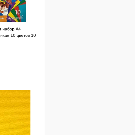
я набор А4
нкая 10 цветов 10
rt 853571
В корзину
к
Сравнение
В
наличии