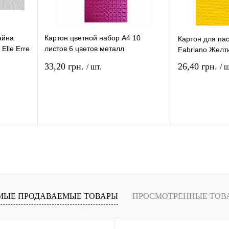
айна
Картон цветной набор А4 10
Картон для па
lle Erre
листов 6 цветов металл
Fabriano Желты
Голография 14431
33,20 грн.
26,40 грн.
/ шт.
/ ш
рзину
В корзину
ение
Купить в 1 клик
Сравнение
Купить в 1 кли
В
В избранное
В
В избранное
и
наличии
МЫЕ ПРОДАВАЕМЫЕ ТОВАРЫ
ПРОСМОТРЕННЫЕ ТОВ