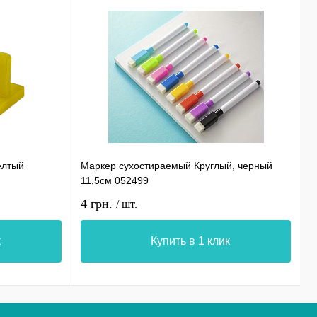
елтый
Маркер сухостираемый Круглый, черный
С
11,5см 052499
0
4 грн.
1
/ шт.
к
Купить в 1 клик