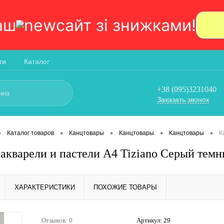
аш
сайт зi знижками!
ги
Каталог
+38 (095)3231040
Заказать звонок
•
•
•
•
•
Каталог товаров
Канцтовары
Канцтовары
Канцтовары
К
 акварели и пастели А4 Tiziano Серый темны
ХАРАКТЕРИСТИКИ
ПОХОЖИЕ ТОВАРЫ
Отзывов: 0
Артикул:
29