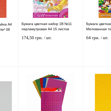
Бумага цветная набор 1В №11
Бумага цветна
айна А4
перламутровая А4 15 листов
Мелованная то
/м² 08
950609
листов Little A
174,50 грн.
64 грн.
/ шт.
/ шт.
рзину
В корзину
ение
Купить в 1 клик
Сравнение
Купить в 1 кли
В
В избранное
В
В избранное
и
наличии