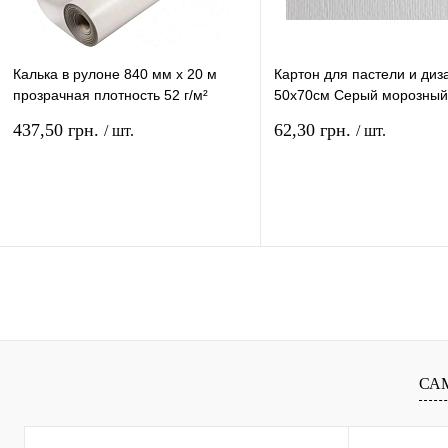
Калька в рулоне 840 мм х 20 м
Картон для пастели и диз
прозрачная плотность 52 г/м²
50х70см Серый морозный E
КТ8420Р
220 г/м² 29 brina 04663
437,50 грн.
62,30 грн.
/ шт.
/ шт.
В корзину
В ко
Купить в 1 клик
Сравнение
Купить в 1 клик
Сравн
В избранное
В
В избранное
наличии
наличи
СА