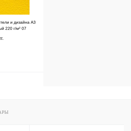
стели и дизайна А3
й 220 г/м² 07
т.
В корзину
к
Сравнение
В
наличии
АРЫ