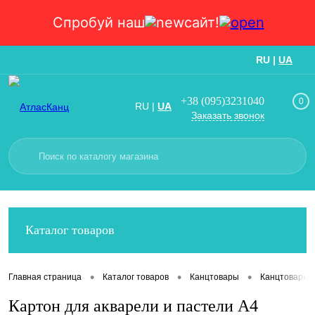
Спробуй наш
сайт!
RU
|
UA
Вход
Регистрация
+38 (095)3231040
0
RU
|
UA
Заказать звонок
Каталог товаров
•
•
•
Главная страница
Каталог товаров
Канцтовары
Канцтовары
Картон для акварели и пастели А4