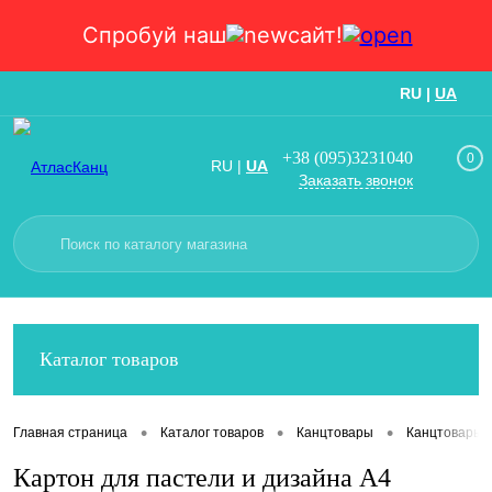
Спробуй наш
сайт!
RU
|
UA
Вход
Регистрация
+38 (095)3231040
0
RU
|
UA
Заказать звонок
Каталог товаров
•
•
•
Главная страница
Каталог товаров
Канцтовары
Канцтовары
Картон для пастели и дизайна А4