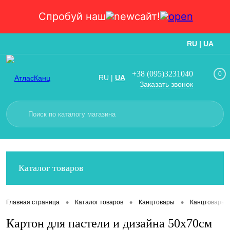
Спробуй наш
сайт!
RU
|
UA
Вход
Регистрация
+38 (095)3231040
0
RU
|
UA
Заказать звонок
Каталог товаров
•
•
•
Главная страница
Каталог товаров
Канцтовары
Канцтовары
Картон для пастели и дизайна 50х70см