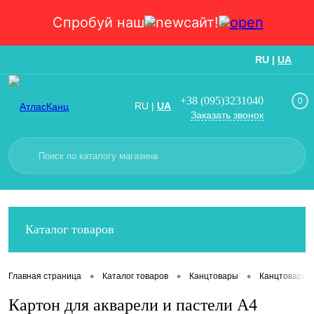
Спробуй наш
сайт!
RU
|
UA
Вход
Регистрация
+38 (095)3231040
0
RU
|
UA
Заказать звонок
Каталог товаров
•
•
•
Главная страница
Каталог товаров
Канцтовары
Канцтовары
Картон для акварели и пастели А4