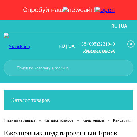
Спробуй наш
сайт!
RU
|
UA
Вход
Регистрация
+38 (095)3231040
0
RU
|
UA
Заказать звонок
Каталог товаров
•
•
•
Главная страница
Каталог товаров
Канцтовары
Канцтовары
Ежедневник недатированный Бриск