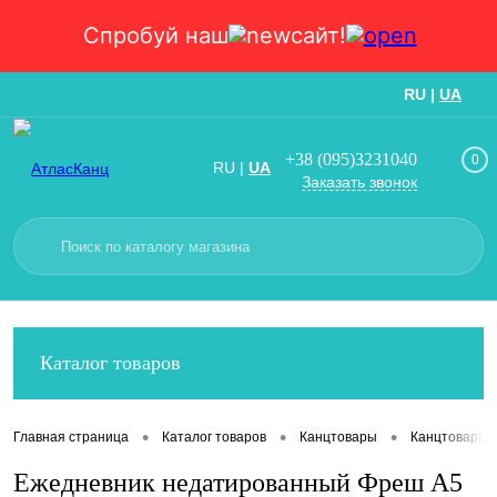
Спробуй наш
сайт!
RU
|
UA
Вход
Регистрация
+38 (095)3231040
0
RU
|
UA
Заказать звонок
Каталог товаров
•
•
•
Главная страница
Каталог товаров
Канцтовары
Канцтовары
Ежедневник недатированный Фреш А5