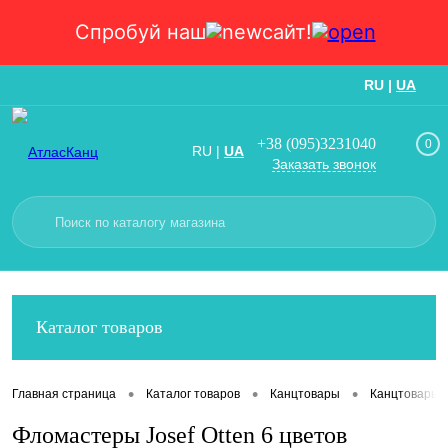
Спробуй наш
сайт!
RU
|
UA
Вход
Регистрация
+38 (095)3231040
0
RU
|
UA
Заказать звонок
Каталог товаров
•
•
•
Главная страница
Каталог товаров
Канцтовары
Канцтовары
Фломастеры Josef Otten 6 цветов