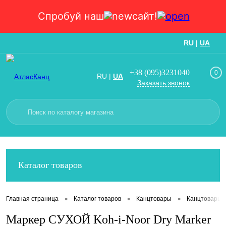
Спробуй наш
сайт!
RU
|
UA
Вход
Регистрация
+38 (095)3231040
0
RU
|
UA
Заказать звонок
Каталог товаров
•
•
•
Главная страница
Каталог товаров
Канцтовары
Канцтовары
Маркер СУХОЙ Koh-i-Noor Dry Marker