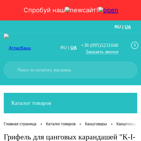
Спробуй наш
сайт!
RU
|
UA
Вход
Регистрация
+38 (095)3231040
0
RU
|
UA
Заказать звонок
Каталог товаров
•
•
•
Главная страница
Каталог товаров
Канцтовары
Канцтовары
Грифель для цанговых карандашей "K-I-