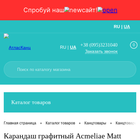
Спробуй наш
сайт!
RU
|
UA
Вход
Регистрация
+38 (095)3231040
0
RU
|
UA
Заказать звонок
Каталог товаров
•
•
•
Главная страница
Каталог товаров
Канцтовары
Канцтовары
Карандаш графитный Acmeliae Matt