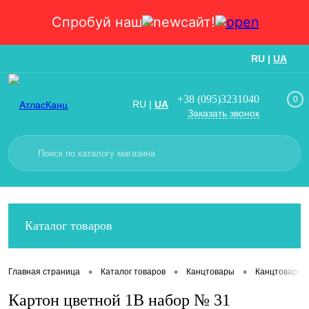
Спробуй наш
сайт!
RU
|
UA
Вход
Регистрация
+38 (095)3231040
0
RU
|
UA
Заказать звонок
Каталог товаров
•
•
•
Главная страница
Каталог товаров
Канцтовары
Канцтовары
Картон цветной 1В набор № 31