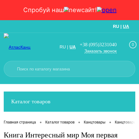
Спробуй наш
сайт!
RU
|
UA
Вход
Регистрация
+38 (095)3231040
0
RU
|
UA
Заказать звонок
Каталог товаров
•
•
•
Главная страница
Каталог товаров
Канцтовары
Канцтовары
Книга Интересный мир Моя первая