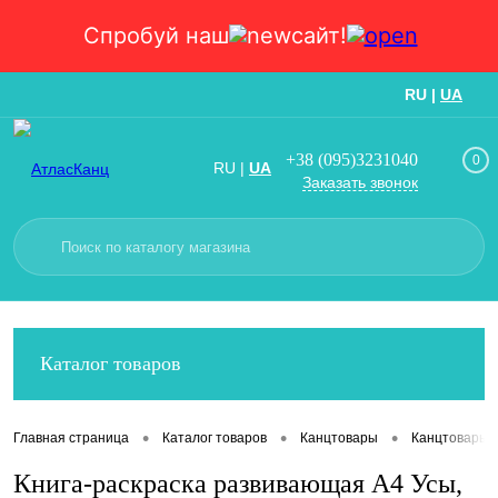
Спробуй наш
сайт!
RU
|
UA
Вход
Регистрация
+38 (095)3231040
0
RU
|
UA
Заказать звонок
Каталог товаров
•
•
•
Главная страница
Каталог товаров
Канцтовары
Канцтовары
Книга-раскраска развивающая А4 Усы,