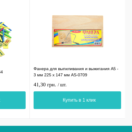
Фанера для выпиливания и выжигания А5 -
П
34
3 мм 225 х 147 мм AS-0709
п
41,30 грн.
1
/ шт.
к
Купить в 1 клик