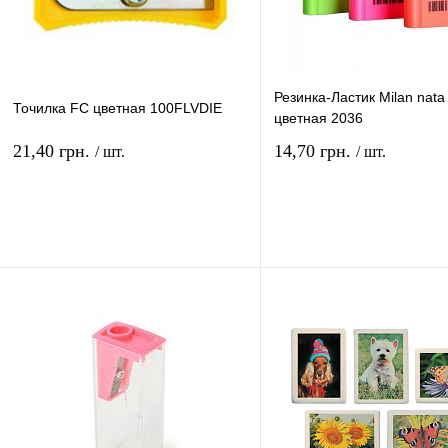
Резинка-Ластик Milan nata
Точилка FC цветная 100FLVDIE
цветная 2036
21,40 грн.
14,70 грн.
/ шт.
/ шт.
В корзину
В ко
Купить в 1 клик
Сравнение
Купить в 1 клик
Сравн
В избранное
В
В избранное
наличии
наличи