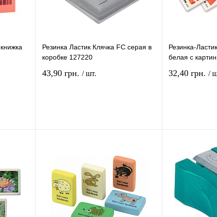
 книжка
Резинка Ластик Клячка FC серая в
Резинка-Ластик
коробке 127220
белая с карти
43,90 грн.
32,40 грн.
/ шт.
/ ш
рзину
В корзину
ение
Купить в 1 клик
Сравнение
Купить в 1 кли
В
В избранное
В
В избранное
и
наличии