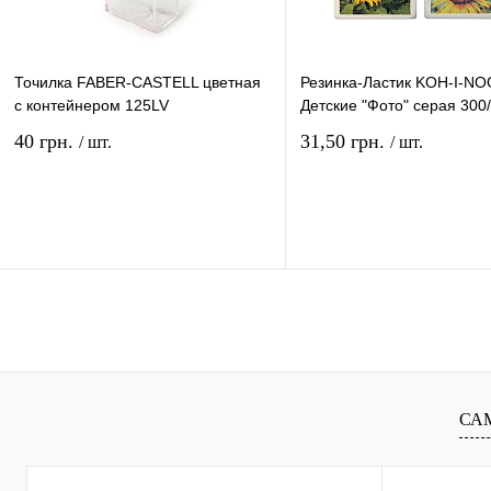
Точилка FABER-CASTELL цветная
Резинка-Ластик KOH-I-N
с контейнером 125LV
Детские "Фото" серая 300
40 грн.
31,50 грн.
/ шт.
/ шт.
В корзину
В ко
Купить в 1 клик
Сравнение
Купить в 1 клик
Сравн
В избранное
В
В избранное
наличии
наличи
СА