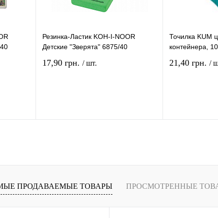
OOR
Резинка-Ластик KOH-I-NOOR
Точилка KUM ц
/40
Детские "Зверята" 6875/40
контейнера, 10
17,90 грн.
21,40 грн.
/ шт.
/ ш
рзину
В корзину
ение
Купить в 1 клик
Сравнение
Купить в 1 кли
В
В избранное
В
В избранное
и
наличии
МЫЕ ПРОДАВАЕМЫЕ ТОВАРЫ
ПРОСМОТРЕННЫЕ ТОВ