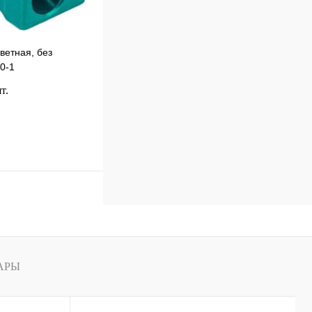
ветная, без
0-1
т.
В корзину
к
Сравнение
В
наличии
АРЫ