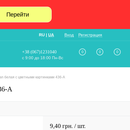
Перейти
RU
|
UA
Вход
Регистрация
+38 (067)1231040
0
0
0
с 9:00 до 18:00 Пн-Вс
lan белая с цветными картинками 436-А
36-А
9,40 грн.
/ шт.