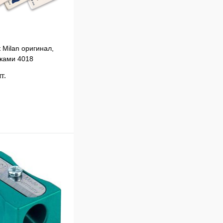
 Milan оригинал,
нками 4018
т.
В корзину
к
Сравнение
В
наличии