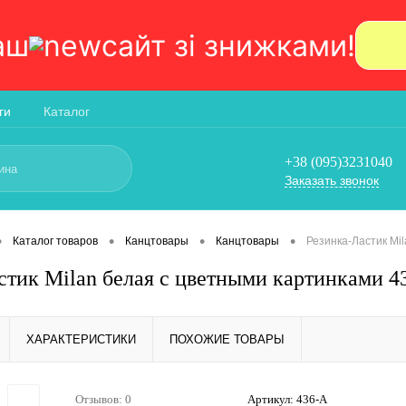
аш
сайт зi знижками!
ги
Каталог
+38 (095)3231040
Заказать звонок
•
•
•
•
Каталог товаров
Канцтовары
Канцтовары
Резинка-Ластик Mi
стик Milan белая с цветными картинками 4
ХАРАКТЕРИСТИКИ
ПОХОЖИЕ ТОВАРЫ
Отзывов: 0
Артикул:
436-А