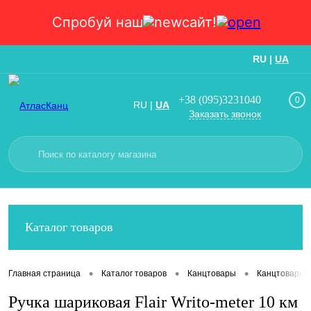
Спробуй наш
сайт!
RU
|
UA
Вход
Регистрация
+38 (095)3231040
0
RU
|
UA
Заказать звонок
Каталог товаров
•
•
•
Главная страница
Каталог товаров
Канцтовары
Канцтовары
Ручка шариковая Flair Writo-meter 10 км