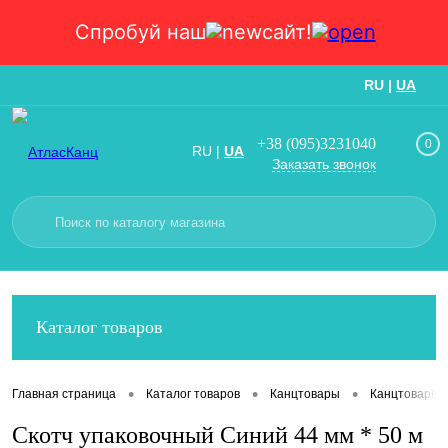
Спробуй наш
сайт!
RU
|
UA
Вход
Регистрация
+38 (095)3231040
0
RU
|
UA
Заказать звонок
Каталог товаров
•
•
•
Главная страница
Каталог товаров
Канцтовары
Канцтовары
Скотч упаковочный Синий 44 мм * 50 м