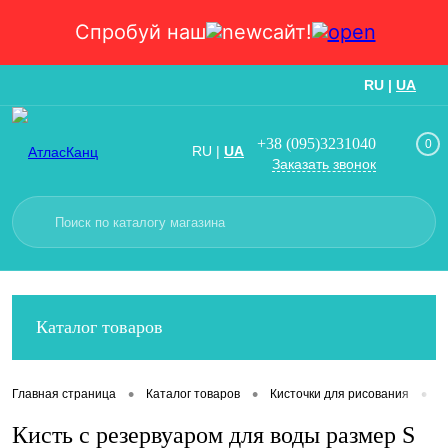
Спробуй наш
сайт!
RU
|
UA
Вход
Регистрация
+38 (095)3231040
0
RU
|
UA
Заказать звонок
Каталог товаров
•
•
•
Главная страница
Каталог товаров
Кисточки для рисования
К
Кисть с резервуаром для воды размер S