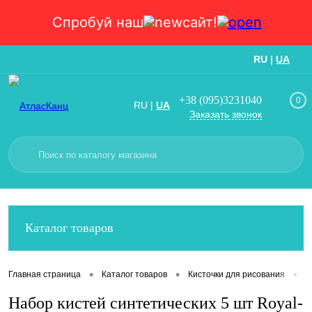
Спробуй наш
сайт!
RU
|
UA
Вход
Регистрация
+38 (095)3231040
0
RU
|
UA
Заказать звонок
Каталог товаров
•
•
•
Главная страница
Каталог товаров
Кисточки для рисования
Н
Набор кистей синтетических 5 шт Royal-