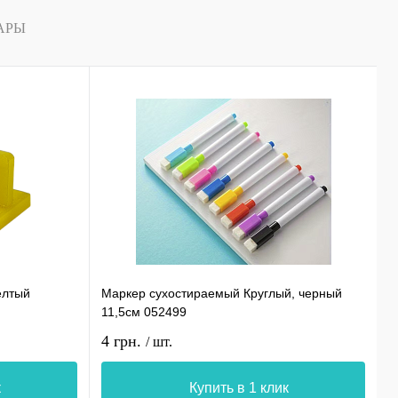
АРЫ
елтый
Маркер сухостираемый Круглый, черный
С
11,5см 052499
0
4 грн.
1
/ шт.
к
Купить в 1 клик