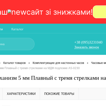
аш
сайт зi знижками!
ги
Каталог
+38 (095)3231040
Заказать звонок
•
•
•
Каталог товаров
Комплектующие для настенных часов
Часовые м
 мм Плавный с тремя стрелками на МДФ подложке AS-0230
ханизм 5 мм Плавный с тремя стрелками 
ХАРАКТЕРИСТИКИ
ПОХОЖИЕ ТОВАРЫ