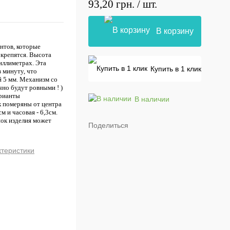
93,20 грн.
/ шт.
В корзину
нтов, которые
 крепятся. Высота
иллиметрах. Эта
Купить в 1 клик
в минуту, что
й 5 мм. Механизм со
но будут ровными ! )
арианты
В наличии
к померяны от центра
м и часовая - 6,3см.
ок изделия может
Поделиться
ктеристики