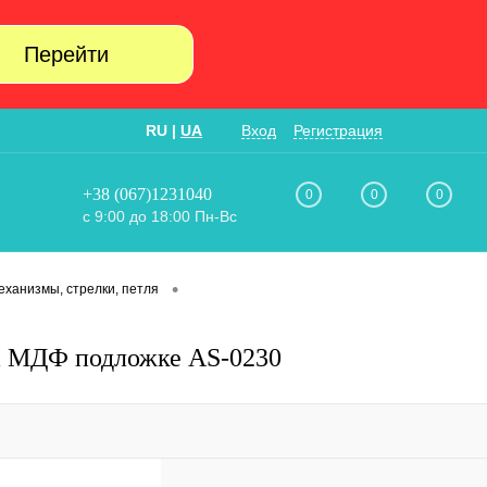
Перейти
RU
|
UA
Вход
Регистрация
+38 (067)1231040
0
0
0
с 9:00 до 18:00 Пн-Вс
•
еханизмы, стрелки, петля
на МДФ подложке AS-0230