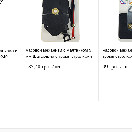
Часовой механизм с маятником 5
Часовой механ
анизма с
мм Шагающий с тремя стрелками
тремя стрелка
0240
на МДФ подложке AS-0233
подложке AS-0
137,40 грн.
99 грн.
/ шт.
/ шт.
рзину
В корзину
ение
Купить в 1 клик
Сравнение
Купить в 1 кли
В
В избранное
В
В избранное
и
наличии