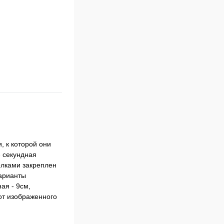
, к которой они
е секундная
елками закреплен
варианты
ая - 9см,
 от изображенного