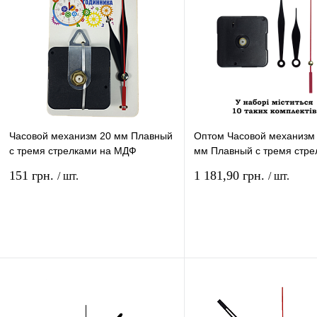
Часовой механизм 20 мм Плавный
Оптом Часовой механизм
с тремя стрелками на МДФ
мм Плавный с тремя стре
подложке AS-0270
только опт от 10 шт AS-02
151 грн.
1 181,90 грн.
/ шт.
/ шт.
В корзину
В ко
Купить в 1 клик
Сравнение
Купить в 1 клик
Сравн
В избранное
В
В избранное
наличии
наличи