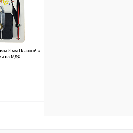
изм 8 мм Плавный с
ми на МДФ
231
В корзину
к
Сравнение
В
наличии