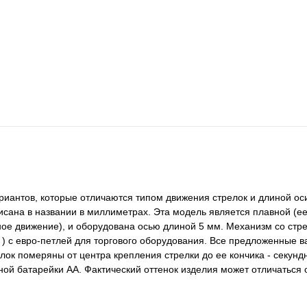
антов, которые отличаются типом движения стрелок и длиной оси
исана в названии в миллиметрах. Эта модель является плавной (е
вное движение), и оборудована осью длиной 5 мм. Механизм со стр
 ) с евро-петлей для торгового оборудования. Все предложенные 
к померяны от центра крепления стрелки до ее кончика - секундн
дной батарейки АА. Фактический оттенок изделия может отличаться