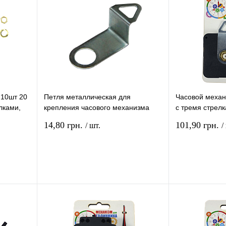
 10шт 20
Петля металлическая для
Часовой меха
лками,
крепления часового механизма
с тремя стрел
75
AS-0241, СТР-3
подложке AS-0
14,80 грн.
101,90 грн.
/ шт.
/
рзину
В корзину
ение
Купить в 1 клик
Сравнение
Купить в 1 кли
В
В избранное
В
В избранное
и
наличии