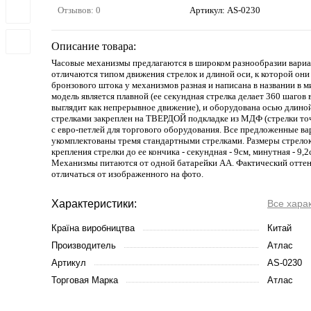
Отзывов: 0
Артикул:
AS-0230
Описание товара:
Часовые механизмы предлагаются в широком разнообразии вариа
отличаются типом движения стрелок и длиной оси, к которой они
бронзового штока у механизмов разная и написана в названии в м
модель является плавной (ее секундная стрелка делает 360 шагов 
выглядит как непрерывное движение), и оборудована осью длино
стрелками закреплен на ТВЕРДОЙ подкладке из МДФ (стрелки точ
с евро-петлей для торгового оборудования. Все предложенные в
укомплектованы тремя стандартными стрелками. Размеры стрело
крепления стрелки до ее кончика - секундная - 9см, минутная - 9,2с
Механизмы питаются от одной батарейки АА. Фактический оттен
отличаться от изображенного на фото.
Характеристики:
Все хара
Країна виробництва
Китай
Производитель
Атлас
Артикул
AS-0230
Торговая Марка
Атлас