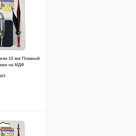
низм 10 мм Плавный
ками на МДФ
295
 шт.
В корзину
к
Сравнение
В
наличии