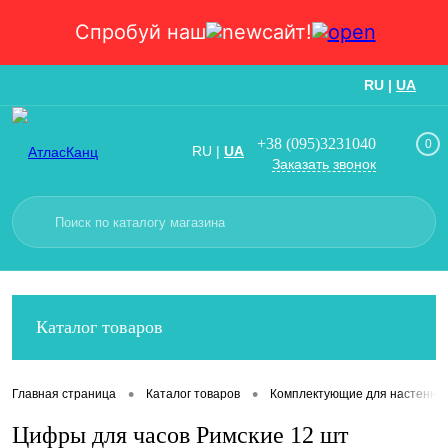
Спробуй наш
сайт!
RU
|
UA
Вход
Регистрация
+38 (095)3231040
0
RU
|
UA
Заказать звонок
Каталог товаров
•
•
Главная страница
Каталог товаров
Комплектующие для настенных
Цифры для часов Римские 12 шт