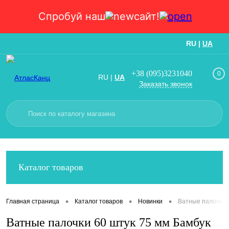
Спробуй наш
сайт!
RU
|
UA
Вход
Регистрация
+38 (095)3231040
0
RU
|
UA
Заказать звонок
Каталог товаров
•
•
•
Главная страница
Каталог товаров
Новинки
Ватные палочки 
Ватные палочки 60 штук 75 мм Бамбук