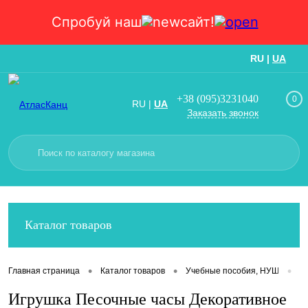
Спробуй наш
сайт!
RU
|
UA
Вход
Регистрация
+38 (095)3231040
0
RU
|
UA
Заказать звонок
Каталог товаров
•
•
•
Главная страница
Каталог товаров
Учебные пособия, НУШ
И
Игрушка Песочные часы Декоративное