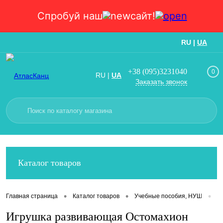
Спробуй наш
сайт!
RU
|
UA
Вход
Регистрация
+38 (095)3231040
0
RU
|
UA
Заказать звонок
Каталог товаров
•
•
•
Главная страница
Каталог товаров
Учебные пособия, НУШ
И
Игрушка развивающая Остомахион