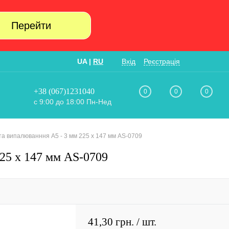
Перейти
UA
|
RU
Вхід
Реєстрація
+38 (067)1231040
0
0
0
с 9:00 до 18:00 Пн-Нед
а випалюванння А5 - 3 мм 225 х 147 мм AS-0709
25 х 147 мм AS-0709
41,30 грн.
/ шт.