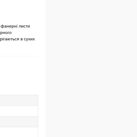
 фанерні листи
урного
рігаються в сухих