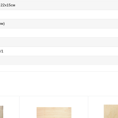
 22х15см
мм)
/1