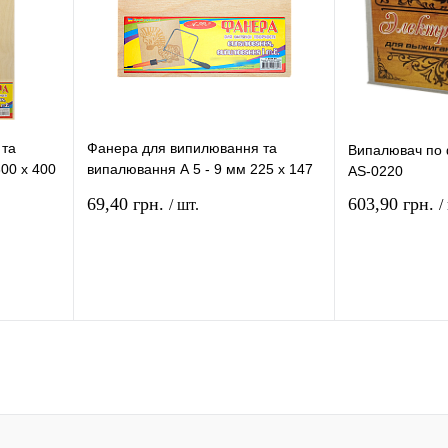
 та
Фанера для випилювання та
Випалювач по 
00 х 400
випалювання А 5 - 9 мм 225 х 147
AS-0220
мм AS-0705, В-09-A5
69,40 грн.
603,90 грн.
/ шт.
/
ошику
До кошику
няння
Купити в 1 клік
Порівняння
Купити в 1 клі
В
До улюбленого
В
До улюбленого
ті
наявності