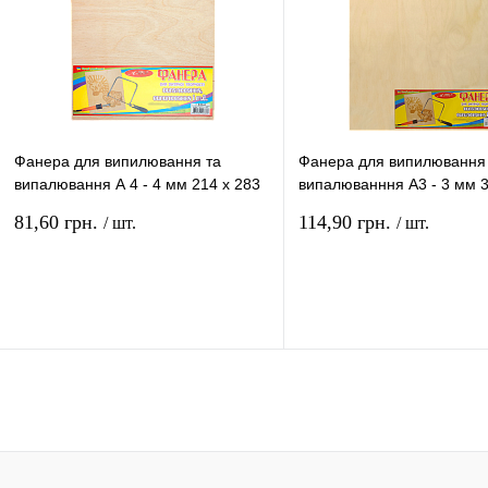
Фанера для випилювання та
Фанера для випилювання
випалювання А 4 - 4 мм 214 х 283
випалюванння А3 - 3 мм 3
мм AS-0700, В-04-A4
мм AS-0711
81,60 грн.
114,90 грн.
/ шт.
/ шт.
До кошику
До к
Купити в 1 клік
Порівняння
Купити в 1 клік
Порів
До улюбленого
В
До улюбленого
наявності
наявнос