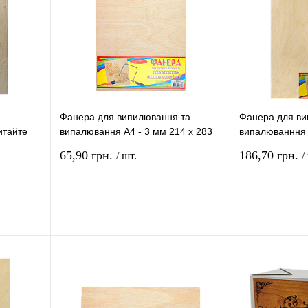
Фанера для випилювання та
Фанера для ви
итайте
випалювання А4 - 3 мм 214 х 283
випалюванння 
720
мм AS-0710
мм AS-0707
65,90 грн.
186,70 грн.
/ шт.
/
ошику
До кошику
няння
Купити в 1 клік
Порівняння
Купити в 1 клі
В
До улюбленого
В
До улюбленого
ті
наявності