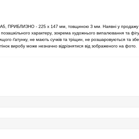
 А5, ПРИБЛИЗНО - 225 х 147 мм, товщиною 3 мм. Наявні у продажу
 й позашкільного характеру, зокрема художнього випалювання та фіг
ого ґатунку, не мають сучків та тріщин, не розшаровуються та збе
дтінок виробу може незначно відрізнятися від зображеного на фото.