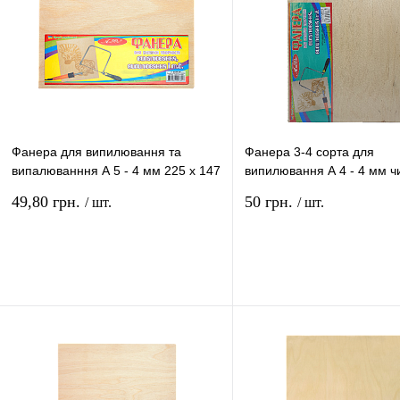
Фанера для випилювання та
Фанера 3-4 сорта для
випалюванння А 5 - 4 мм 225 х 147
випилювання А 4 - 4 мм ч
мм AS-0703, В-04-A5
опис ! 214 х 283 мм AS-0
49,80 грн.
50 грн.
/ шт.
/ шт.
До кошику
До к
Купити в 1 клік
Порівняння
Купити в 1 клік
Порів
До улюбленого
В
До улюбленого
наявності
наявнос