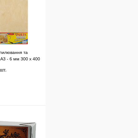
пилювання та
А3 - 6 мм 300 х 400
 шт.
До кошику
к
Порівняння
В
наявності