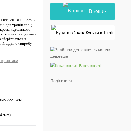
В кошик
5, ПРИБЛИЗНО - 225 х
ні для уроків праці
зокрема художнього
Купити в 1 клік
яються за стандартами
 зберігаються в
ний відтінок виробу
Знайшли
дешевше
теристики
В наявності
Поділитися
зно 22х15см
147мм)