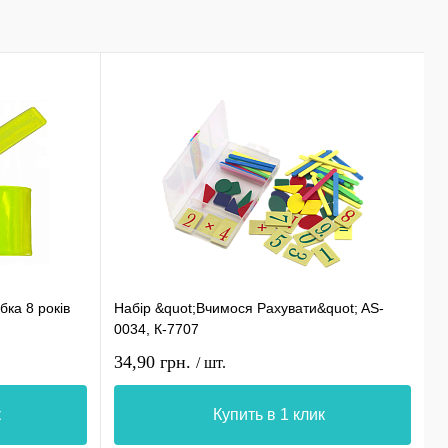
бка 8 років
Набір &quot;Вчимося Рахувати&quot; AS-
Ф
0034, К-7707
А
34,90 грн.
4
/ шт.
к
Купить в 1 клик