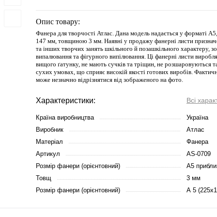
Опис товару:
Фанера для творчості Атлас. Дана модель надається у форматі А
147 мм, товщиною 3 мм. Наявні у продажу фанерні листи призначе
та інших творчих занять шкільного й позашкільного характеру, 
випалювання та фігурного випілювання. Ці фанерні листи виробл
вищого ґатунку, не мають сучків та тріщин, не розшаровуються та
сухих умовах, що сприяє високій якості готових виробів. Фактич
може незначно відрізнятися від зображеного на фото.
Характеристики:
Всі харак
Країна виробництва
Україна
Виробник
Атлас
Матеріал
Фанера
Артикул
AS-0709
Розмір фанери (орієнтовний)
А5 прибли
Товщ
3 мм
Розмір фанери (орієнтовний)
А 5 (225х