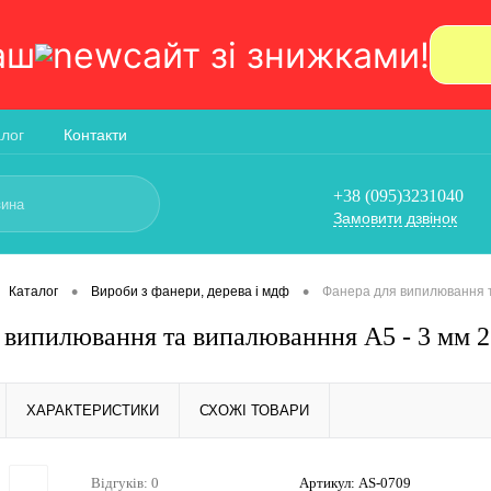
аш
сайт зi знижками!
алог
Контакти
+38 (095)3231040
Замовити дзвінок
•
•
Каталог
Вироби з фанери, дерева і мдф
Фанера для випилювання т
 випилювання та випалюванння А5 - 3 мм 2
ХАРАКТЕРИСТИКИ
СХОЖІ ТОВАРИ
Відгуків: 0
Артикул:
AS-0709