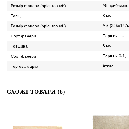
А5 приблизно
Розмір фанери (орієнтовний)
3 мм
Товщ
А 5 (225х147
Розмір фанери (орієнтовний)
Перший + -
Сорт фанери
3 мм
Товщина
Перший 0/1, 1
Сорт фанери
Атлас
Торгова марка
СХОЖІ ТОВАРИ (8)