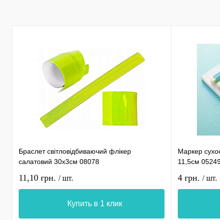
Браслет світловідбиваючий флікер
Маркер сухо
салатовий 30х3см 08078
11,5см 0524
11,10 грн.
4 грн.
/ шт.
/ шт.
Купить в 1 клик