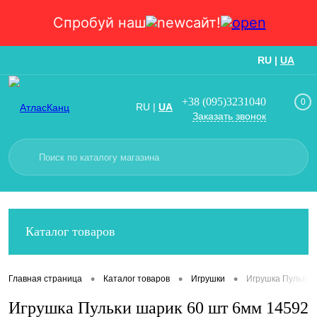
Спробуй наш
сайт!
RU
|
UA
Вход
Регистрация
+38 (095)3231040
0
RU
|
UA
Заказать звонок
Каталог товаров
•
•
•
Главная страница
Каталог товаров
Игрушки
Игрушка Пульки 
Игрушка Пульки шарик 60 шт 6мм 14592