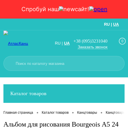
Спробуй наш
сайт!
RU
|
UA
Вход
Регистрация
+38 (095)3231040
0
RU
|
UA
Заказать звонок
Каталог товаров
•
•
•
Главная страница
Каталог товаров
Канцтовары
Канцтовары
Альбом для рисования Bourgeois А5 24