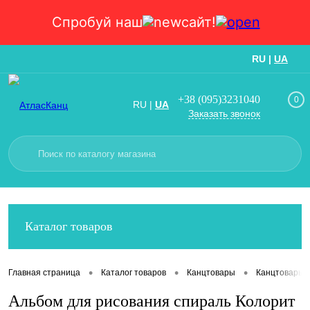
Спробуй наш
сайт!
RU
|
UA
Вход
Регистрация
+38 (095)3231040
0
RU
|
UA
Заказать звонок
Каталог товаров
•
•
•
Главная страница
Каталог товаров
Канцтовары
Канцтовары
Альбом для рисования спираль Колорит