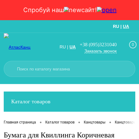
Спробуй наш
сайт!
RU
|
UA
Вход
Регистрация
+38 (095)3231040
0
RU
|
UA
Заказать звонок
Каталог товаров
•
•
•
Главная страница
Каталог товаров
Канцтовары
Канцтовары
Бумага для Квиллинга Коричневая