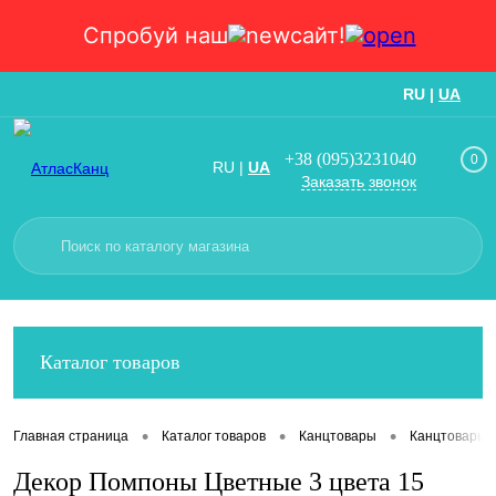
Спробуй наш
сайт!
RU
|
UA
Вход
Регистрация
+38 (095)3231040
0
RU
|
UA
Заказать звонок
Каталог товаров
•
•
•
Главная страница
Каталог товаров
Канцтовары
Канцтовары
Декор Помпоны Цветные 3 цвета 15