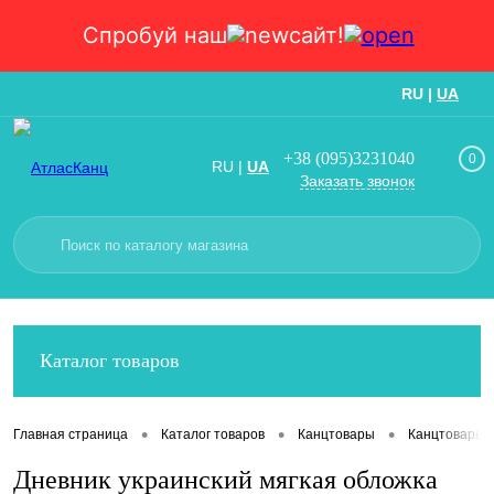
Спробуй наш
сайт!
RU
|
UA
Вход
Регистрация
+38 (095)3231040
0
RU
|
UA
Заказать звонок
Каталог товаров
•
•
•
Главная страница
Каталог товаров
Канцтовары
Канцтовары
Дневник украинский мягкая обложка