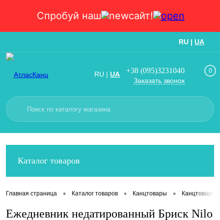
Спробуй наш
сайт!
RU
|
UA
Вход
Регистрация
+38 (095)3231040
0
RU
|
UA
Заказать звонок
Каталог товаров
•
•
•
Главная страница
Каталог товаров
Канцтовары
Канцтовары
Ежедневник недатированный Бриск Nilo