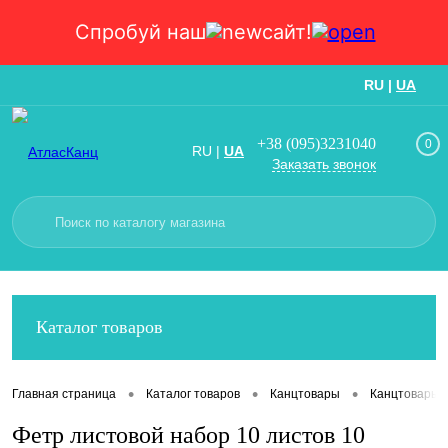
Спробуй наш
сайт!
RU
|
UA
Вход
Регистрация
+38 (095)3231040
0
RU
|
UA
Заказать звонок
Каталог товаров
•
•
•
Главная страница
Каталог товаров
Канцтовары
Канцтовары
Фетр листовой набор 10 листов 10