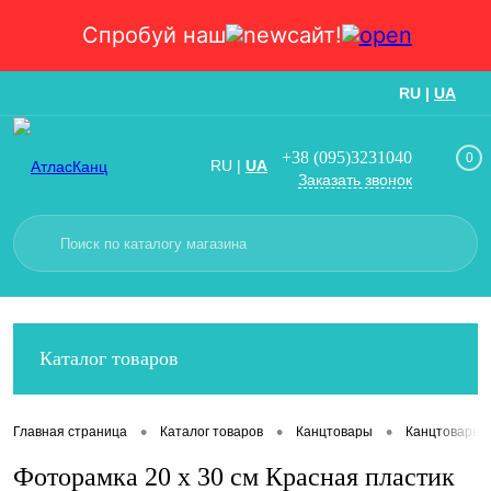
Спробуй наш
сайт!
RU
|
UA
Вход
Регистрация
+38 (095)3231040
0
RU
|
UA
Заказать звонок
Каталог товаров
•
•
•
Главная страница
Каталог товаров
Канцтовары
Канцтовары
Фоторамка 20 х 30 см Красная пластик