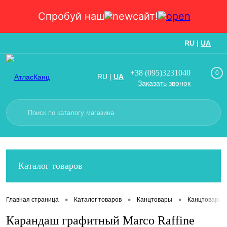
Спробуй наш
сайт!
RU
|
UA
Вход
Регистрация
+38 (095)3231040
0
RU
|
UA
Заказать звонок
Каталог товаров
•
•
•
Главная страница
Каталог товаров
Канцтовары
Канцтовары
Карандаш графитный Marсо Raffine