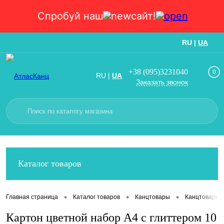
Спробуй наш
сайт!
RU
|
UA
Вход
Регистрация
+38 (095)3231040
0
RU
|
UA
Заказать звонок
Каталог товаров
•
•
•
Главная страница
Каталог товаров
Канцтовары
Канцтовары
Картон цветной набор А4 с глиттером 10