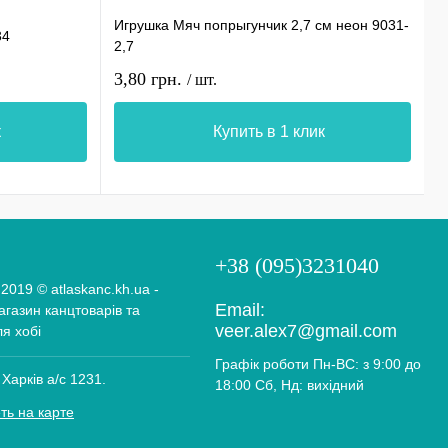
Игрушка Мяч попрыгунчик 2,7 см неон 9031-
М
34
2,7
х
3,80 грн.
5
/ шт.
к
Купить в 1 клик
+38 (095)3231040
 2019 © atlaskanc.kh.ua -
Email:
газин канцтоварів та
veer.alex7@gmail.com
ля хобі
Графік роботи Пн-ВС: з 9:00 до
 Харків а/с 1231.
18:00 Сб, Нд: вихідний
ть на карте