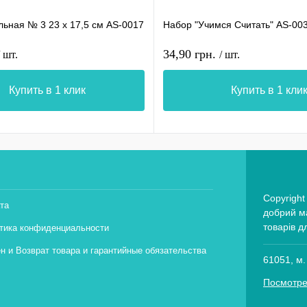
льная № 3 23 х 17,5 см AS-0017
Набор "Учимся Считать" AS-00
34,90 грн.
/ шт.
/ шт.
Купить в 1 клик
Купить в 1 кли
Copyright
та
добрий ма
товарів д
тика конфиденциальности
н и Возврат товара и гарантийные обязательства
61051, м.
Посмотре