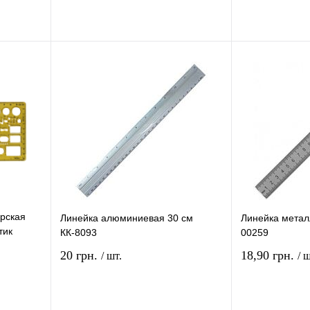
рзину
В корзину
ение
Купить в 1 клик
Сравнение
Купить в 1 кли
В
В избранное
В
В избранное
и
наличии
рская
Линейка алюминиевая 30 см
Линейка метал
тик
КК-8093
00259
20 грн.
18,90 грн.
/ шт.
/ ш