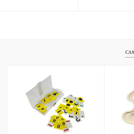
В корзину
В ко
Купить в 1 клик
Сравнение
Купить в 1 клик
Сравн
В избранное
В
В избранное
наличии
наличи
СА