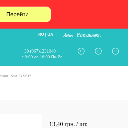
Перейти
RU
|
UA
Вход
Регистрация
+38 (067)1231040
0
0
0
с 9:00 до 18:00 Пн-Вс
ская 15см JO SS15
13,40 грн.
/ шт.