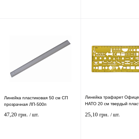
В корзину
В ко
Купить в 1 клик
Сравнение
Купить в 1 клик
Сравн
В избранное
В
В избранное
наличии
наличи
Линейка трафарет Офице
Линейка пластиковая 50 см СП
НАТО 20 см твердый плас
прозрачная ЛП-500п
DSCN3114
47,20 грн.
25,10 грн.
/ шт.
/ шт.