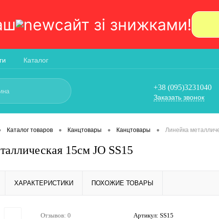
аш
сайт зi знижками!
ги
Каталог
+38 (095)3231040
Заказать звонок
•
•
•
•
Каталог товаров
Канцтовары
Канцтовары
Линейка металличе
таллическая 15см JO SS15
ХАРАКТЕРИСТИКИ
ПОХОЖИЕ ТОВАРЫ
Отзывов: 0
Артикул:
SS15