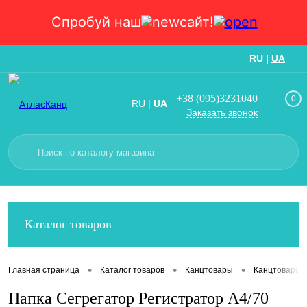
Спробуй наш
сайт!
RU
|
UA
Вход
Регистрация
+38 (095)3231040
0
RU
|
UA
Заказать звонок
Каталог товаров
•
•
•
Главная страница
Каталог товаров
Канцтовары
Канцтовары
Папка Сегрегатор Регистратор А4/70