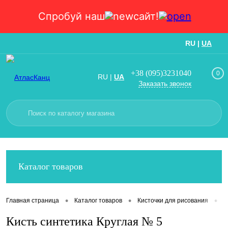
Спробуй наш
сайт!
RU
|
UA
Вход
Регистрация
+38 (095)3231040
0
RU
|
UA
Заказать звонок
Каталог товаров
•
•
•
Главная страница
Каталог товаров
Кисточки для рисования
К
Кисть синтетика Круглая № 5