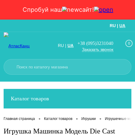
Спробуй наш
сайт!
RU
|
UA
Вход
Регистрация
+38 (095)3231040
0
RU
|
UA
Заказать звонок
Каталог товаров
•
•
•
Главная страница
Каталог товаров
Игрушки
Игрушечные маш
Игрушка Машинка Модель Die Cast