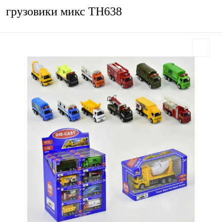
грузовики микс ТН638